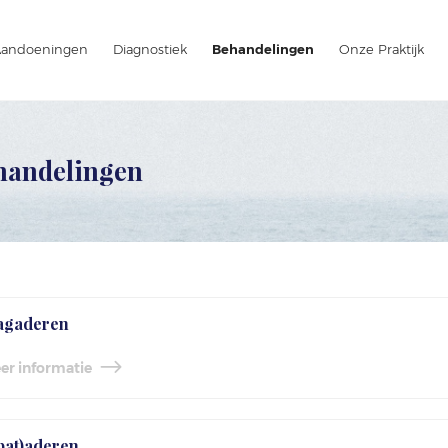
Behandelingen
Aandoeningen
Diagnostiek
Onze Praktijk
handelingen
agaderen
er informatie
pat)aderen