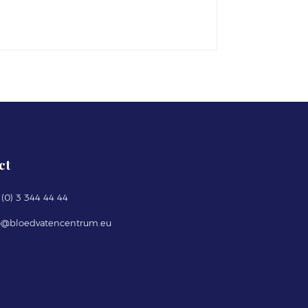
ct
(0) 3 344 44 44
o
@
bloedvatencentrum.eu