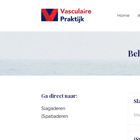
Home
Be
Ga direct naar:
Sl
Slagaderen
Me
(Spat)aderen
(S